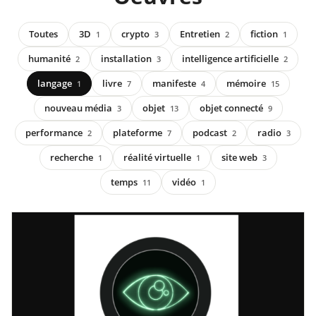
Toutes
3D
crypto
Entretien
fiction
1
3
2
1
humanité
installation
intelligence artificielle
2
3
2
langage
livre
manifeste
mémoire
1
7
4
15
nouveau média
objet
objet connecté
3
13
9
performance
plateforme
podcast
radio
2
7
2
3
recherche
réalité virtuelle
site web
1
1
3
temps
vidéo
11
1