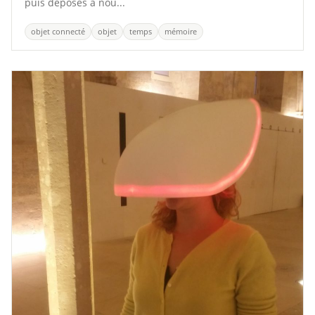
puis déposés à nou...
objet connecté
objet
temps
mémoire