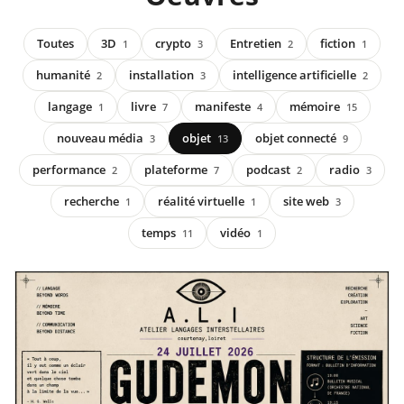
Toutes
3D
crypto
Entretien
fiction
1
3
2
1
humanité
installation
intelligence artificielle
2
3
2
langage
livre
manifeste
mémoire
1
7
4
15
nouveau média
objet
objet connecté
3
13
9
performance
plateforme
podcast
radio
2
7
2
3
recherche
réalité virtuelle
site web
1
1
3
temps
vidéo
11
1